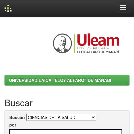
Skip
navigation
UNIVERSIDAD LAICA "ELOY ALFARO" DE MANABI
Buscar
Buscar:
por