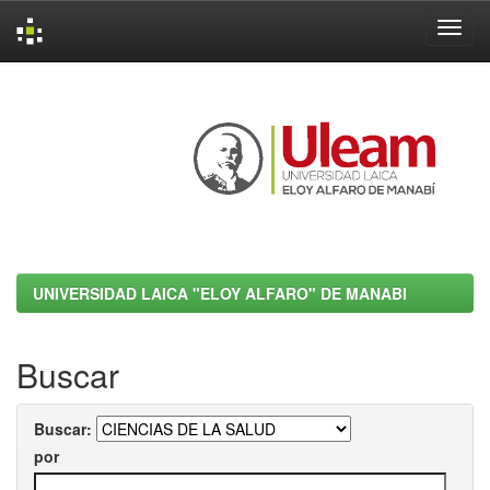
Skip
navigation
UNIVERSIDAD LAICA "ELOY ALFARO" DE MANABI
Buscar
Buscar:
por