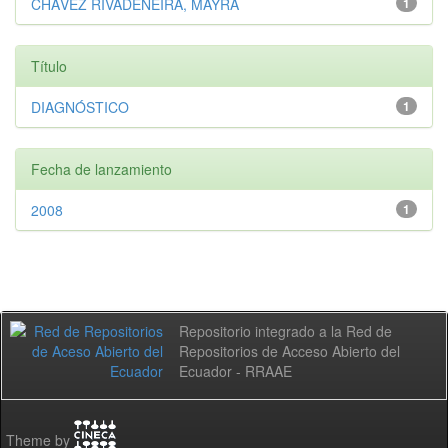
CHÁVEZ RIVADENEIRA, MAYRA
1
Título
DIAGNÓSTICO
1
Fecha de lanzamiento
2008
1
Repositorio integrado a la Red de
Repositorios de Acceso Abierto del
Ecuador - RRAAE
Theme by