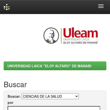
Skip
navigation
UNIVERSIDAD LAICA "ELOY ALFARO" DE MANABI
Buscar
Buscar:
por