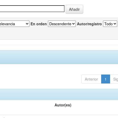
En orden
Autor/registro
Anterior
1
Si
Autor(es)