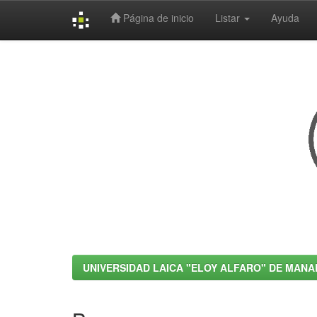
Página de inicio
Listar
Ayuda
Skip
navigation
UNIVERSIDAD LAICA "ELOY ALFARO" DE MANA