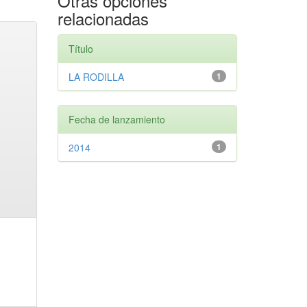
Otras opciones
relacionadas
Título
LA RODILLA
1
Fecha de lanzamiento
2014
1