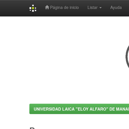
Página de inicio
Listar
Ayuda
Skip
navigation
UNIVERSIDAD LAICA "ELOY ALFARO" DE MANA