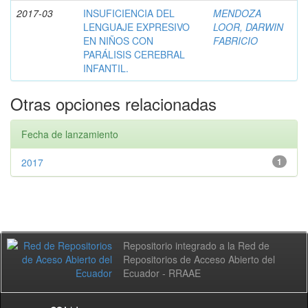
2017-03
INSUFICIENCIA DEL
MENDOZA
LENGUAJE EXPRESIVO
LOOR, DARWIN
EN NIÑOS CON
FABRICIO
PARÁLISIS CEREBRAL
INFANTIL.
Otras opciones relacionadas
Fecha de lanzamiento
2017
1
Repositorio integrado a la Red de
Repositorios de Acceso Abierto del
Ecuador - RRAAE