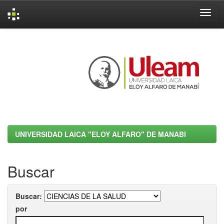
Skip
navigation
UNIVERSIDAD LAICA "ELOY ALFARO" DE MANABI
Buscar
Buscar:
por