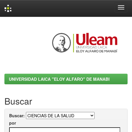
Skip
navigation
UNIVERSIDAD LAICA "ELOY ALFARO" DE MANABI
Buscar
Buscar:
por