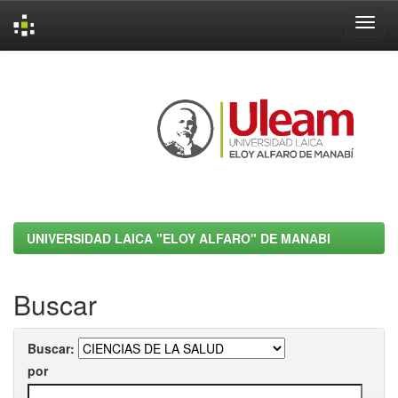
Skip
navigation
UNIVERSIDAD LAICA "ELOY ALFARO" DE MANABI
Buscar
Buscar:
por