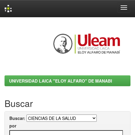
Skip
navigation
UNIVERSIDAD LAICA "ELOY ALFARO" DE MANABI
Buscar
Buscar:
por