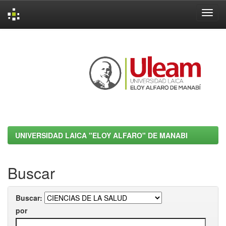
Skip
navigation
UNIVERSIDAD LAICA "ELOY ALFARO" DE MANABI
Buscar
Buscar:
por