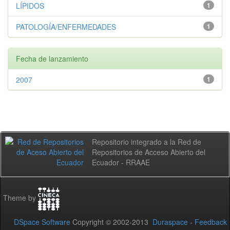
LÍPIDOS
1
PATOLOGÍA/ENFERMEDADES
1
Fecha de lanzamiento
2007
1
Repositorio integrado a la Red de
Repositorios de Acceso Abierto del
Ecuador - RRAAE
Theme by
DSpace Software
Copyright © 2002-2013
Duraspace
-
Feedback