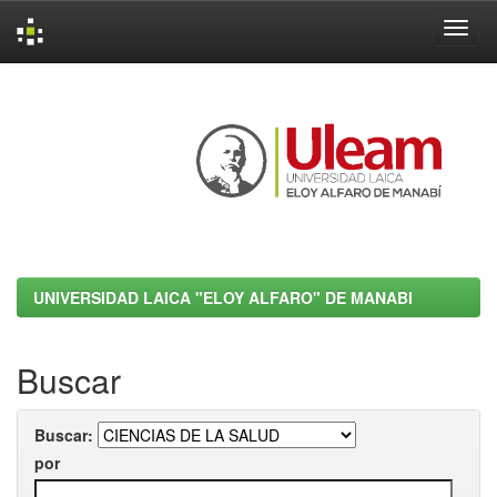
Skip
navigation
UNIVERSIDAD LAICA "ELOY ALFARO" DE MANABI
Buscar
Buscar:
por