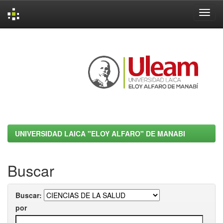
Skip
navigation
UNIVERSIDAD LAICA "ELOY ALFARO" DE MANABI
Buscar
Buscar:
por