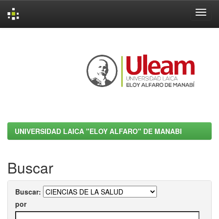
Skip
navigation
UNIVERSIDAD LAICA "ELOY ALFARO" DE MANABI
Buscar
Buscar:
por