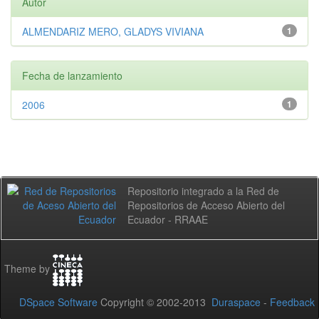
Autor
ALMENDARIZ MERO, GLADYS VIVIANA
1
Fecha de lanzamiento
2006
1
Repositorio integrado a la Red de
Repositorios de Acceso Abierto del
Ecuador - RRAAE
Theme by
DSpace Software
Copyright © 2002-2013
Duraspace
-
Feedback