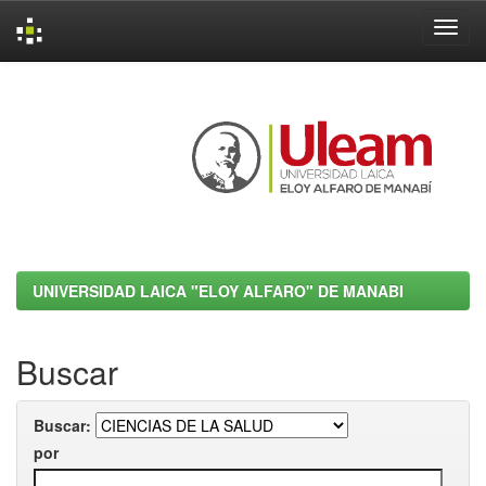
Skip
navigation
UNIVERSIDAD LAICA "ELOY ALFARO" DE MANABI
Buscar
Buscar:
por