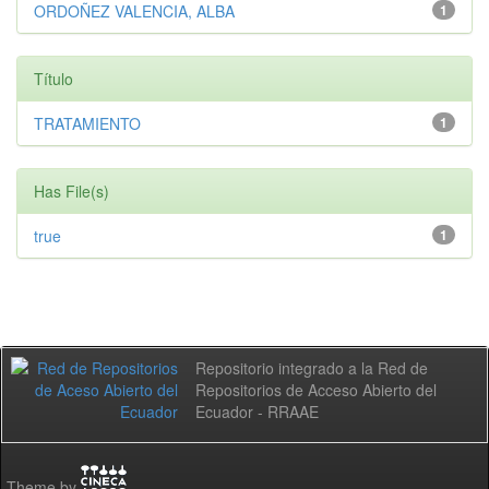
ORDOÑEZ VALENCIA, ALBA
1
Título
TRATAMIENTO
1
Has File(s)
true
1
Repositorio integrado a la Red de
Repositorios de Acceso Abierto del
Ecuador - RRAAE
Theme by