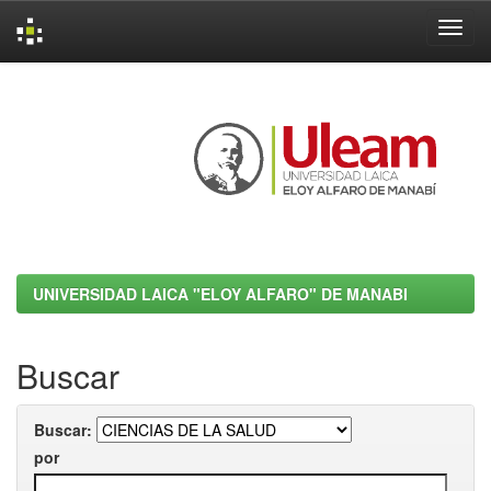
Skip
navigation
UNIVERSIDAD LAICA "ELOY ALFARO" DE MANABI
Buscar
Buscar:
por