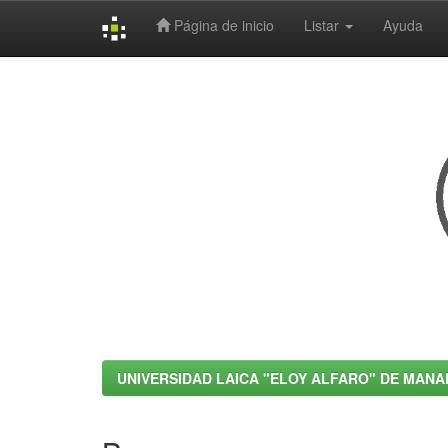
Página de inicio
Listar
Ayuda
Skip
navigation
UNIVERSIDAD LAICA "ELOY ALFARO" DE MANA