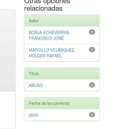
Otras opciones
relacionadas
Autor
BORJA ECHEVERRÍA,
1
FRANCISCO JOSÉ
MARCILLO VELÁSQUEZ,
1
HOLGER RAFAEL
Título
ABUSO
1
Fecha de lanzamiento
2006
1