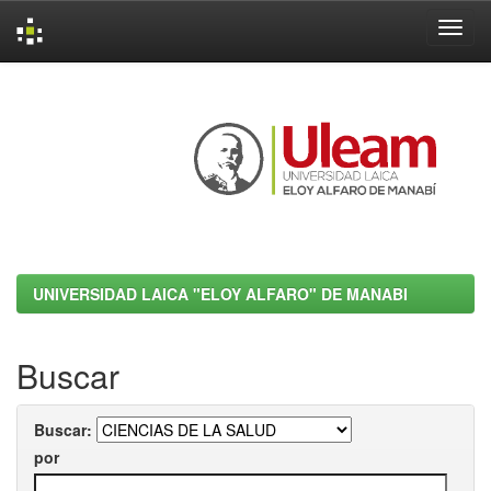
Skip
navigation
UNIVERSIDAD LAICA "ELOY ALFARO" DE MANABI
Buscar
Buscar:
por