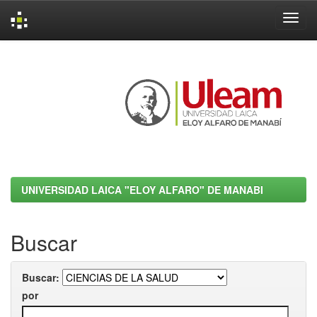
Skip
navigation
UNIVERSIDAD LAICA "ELOY ALFARO" DE MANABI
Buscar
Buscar:
por