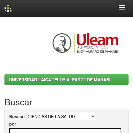
Skip
navigation
UNIVERSIDAD LAICA "ELOY ALFARO" DE MANABI
Buscar
Buscar:
por