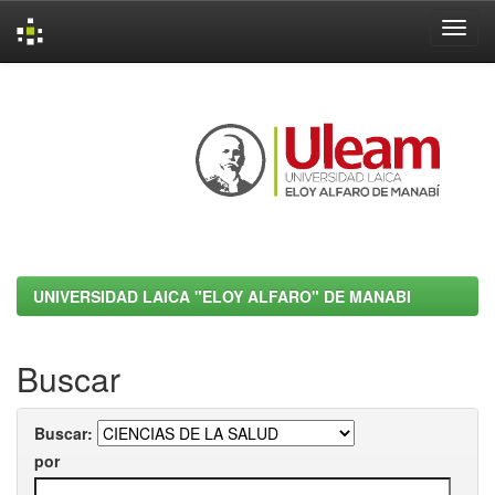
Skip
navigation
UNIVERSIDAD LAICA "ELOY ALFARO" DE MANABI
Buscar
Buscar:
por