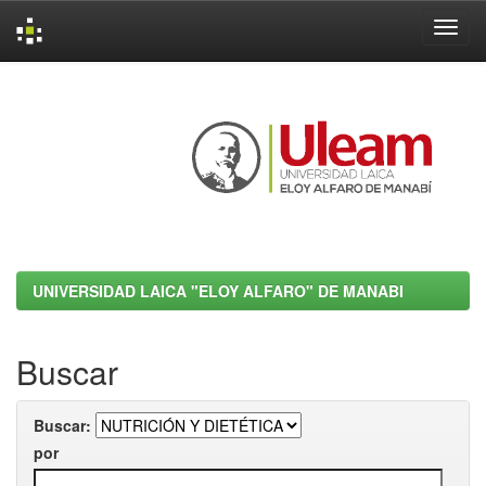
Skip
navigation
UNIVERSIDAD LAICA "ELOY ALFARO" DE MANABI
Buscar
Buscar:
por