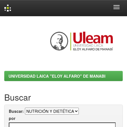
Skip
navigation
UNIVERSIDAD LAICA "ELOY ALFARO" DE MANABI
Buscar
Buscar:
por