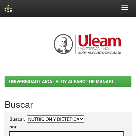
Skip
navigation
UNIVERSIDAD LAICA "ELOY ALFARO" DE MANABI
Buscar
Buscar:
por