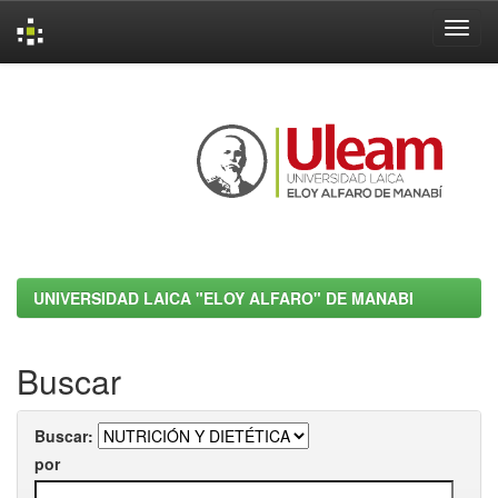
Skip
navigation
UNIVERSIDAD LAICA "ELOY ALFARO" DE MANABI
Buscar
Buscar:
por