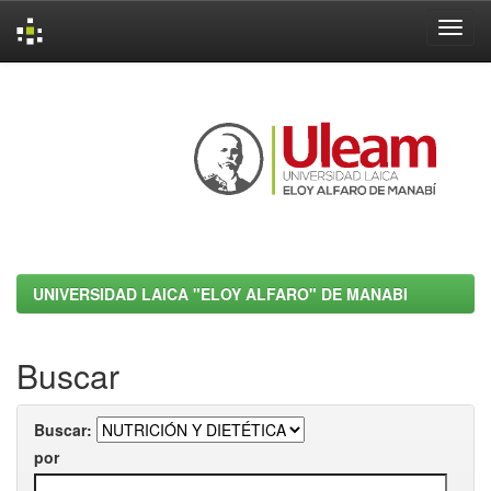
Skip
navigation
UNIVERSIDAD LAICA "ELOY ALFARO" DE MANABI
Buscar
Buscar:
por