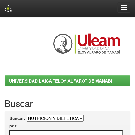
Skip
navigation
UNIVERSIDAD LAICA "ELOY ALFARO" DE MANABI
Buscar
Buscar:
por