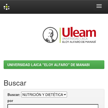
Skip
navigation
UNIVERSIDAD LAICA "ELOY ALFARO" DE MANABI
Buscar
Buscar:
por