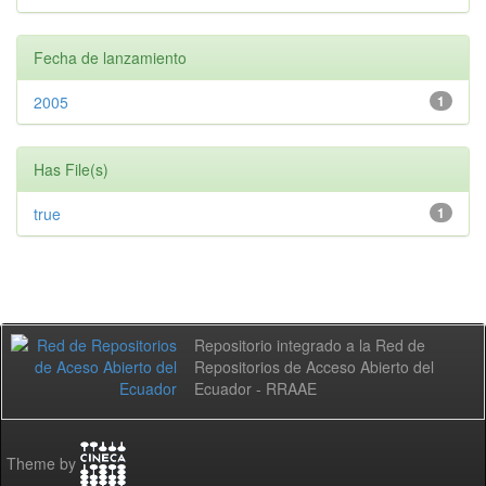
Fecha de lanzamiento
2005
1
Has File(s)
true
1
Repositorio integrado a la Red de
Repositorios de Acceso Abierto del
Ecuador - RRAAE
Theme by