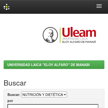
Skip
navigation
UNIVERSIDAD LAICA "ELOY ALFARO" DE MANABI
Buscar
Buscar:
por