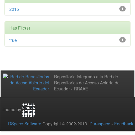
2015
1
Has File(s)
true
1
Repositorio integrado a la Red de
Repositorios de Acceso Abierto del
Ecuador - RRAAE
Theme by
DSpace Software
Copyright © 2002-2013
Duraspace
-
Feedback