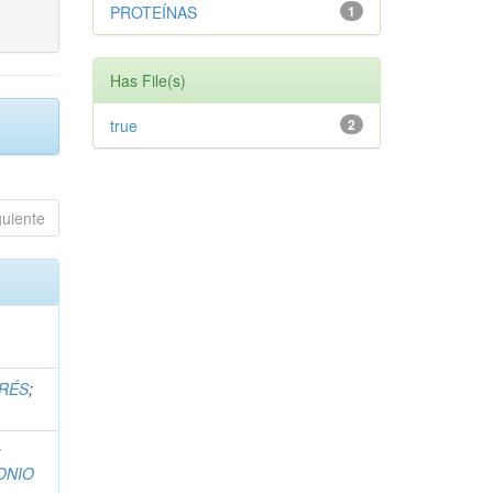
PROTEÍNAS
1
Has File(s)
true
2
guiente
DRÉS
;
;
ONIO