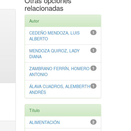
Otras opciones
relacionadas
Autor
CEDEÑO MENDOZA, LUIS
1
ALBERTO
MENDOZA QUIROZ, LADY
1
DIANA
ZAMBRANO FERRÍN, HOMERO
1
ANTONIO
ÁLAVA CUADROS, ALEMBERTH
1
ANDRÉS
Título
ALIMENTACIÓN
2