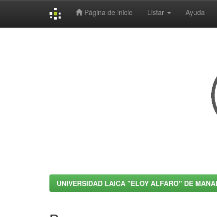
Página de inicio
Listar
Ayuda
Skip
navigation
UNIVERSIDAD LAICA "ELOY ALFARO" DE MANA