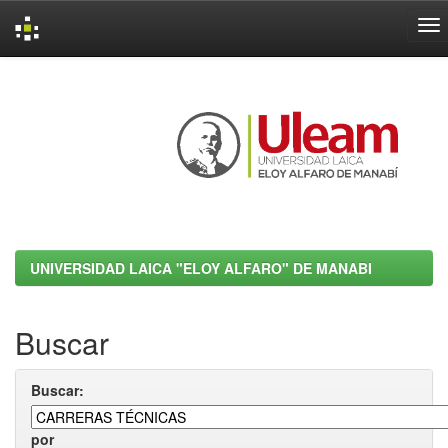
Skip
navigation
UNIVERSIDAD LAICA "ELOY ALFARO" DE MANABI
Buscar
Buscar:
por