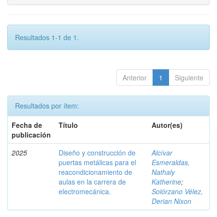
Resultados 1-1 de 1.
Anterior
1
Siguiente
Resultados por ítem:
Fecha de
Título
Autor(es)
publicación
2025
Diseño y construcción de
Alcívar
puertas metálicas para el
Esmeraldas,
reacondicionamiento de
Nathaly
aulas en la carrera de
Katherine
;
electromecánica.
Solórzano Vélez,
Derian Nixon