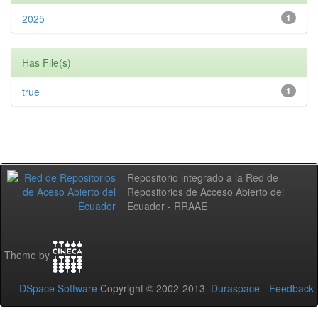
2025
1
Has File(s)
true
1
Repositorio integrado a la Red de
Repositorios de Acceso Abierto del
Ecuador - RRAAE
Theme by
DSpace Software
Copyright © 2002-2013
Duraspace
-
Feedback