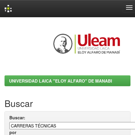
Skip
navigation
UNIVERSIDAD LAICA "ELOY ALFARO" DE MANABI
Buscar
Buscar:
por