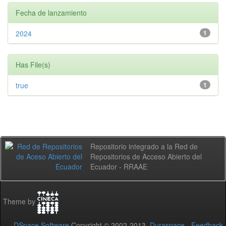
Fecha de lanzamiento
2024
1
Has File(s)
true
1
Repositorio integrado a la Red de
Repositorios de Acceso Abierto del
Ecuador - RRAAE
Theme by
DSpace Software
Copyright © 2002-2013
Duraspace
-
Feedback