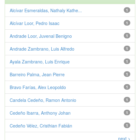
Alcívar Esmeraldas, Nathaly Kathe...
1
Alcívar Loor, Pedro Isaac
1
Andrade Loor, Juvenal Benigno
1
Andrade Zambrano, Luis Alfredo
1
Ayala Zambrano, Luis Enrique
1
Barreiro Palma, Jean Pierre
1
Bravo Farías, Alex Leopoldo
1
Candela Cedeño, Ramon Antonio
1
Cedeño Ibarra, Anthony Johan
1
Cedeño Vélez, Cristhian Fabián
1
next >