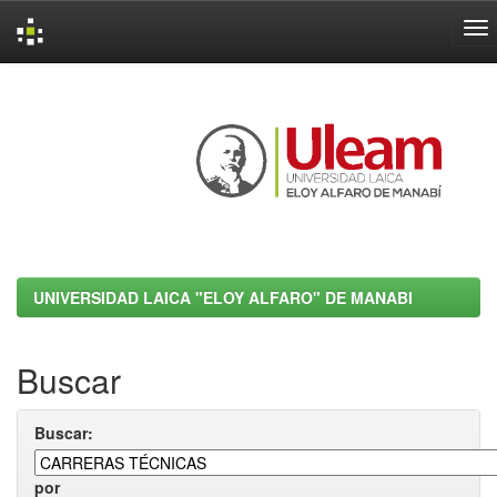
Skip
navigation
UNIVERSIDAD LAICA "ELOY ALFARO" DE MANABI
Buscar
Buscar:
por