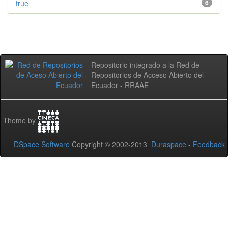
true
6
Repositorio integrado a la Red de
Repositorios de Acceso Abierto del
Ecuador - RRAAE
Theme by
DSpace Software
Copyright © 2002-2013
Duraspace
-
Feedback