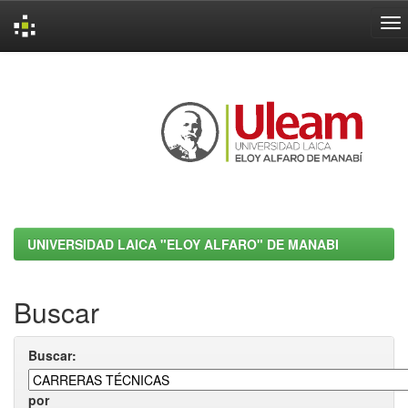
Skip
navigation
UNIVERSIDAD LAICA "ELOY ALFARO" DE MANABI
Buscar
Buscar:
por