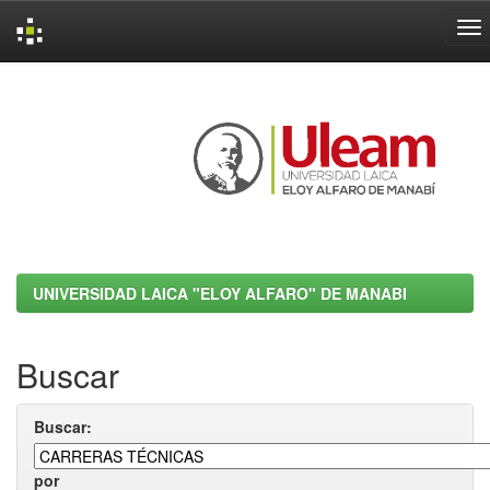
Skip
navigation
UNIVERSIDAD LAICA "ELOY ALFARO" DE MANABI
Buscar
Buscar:
por