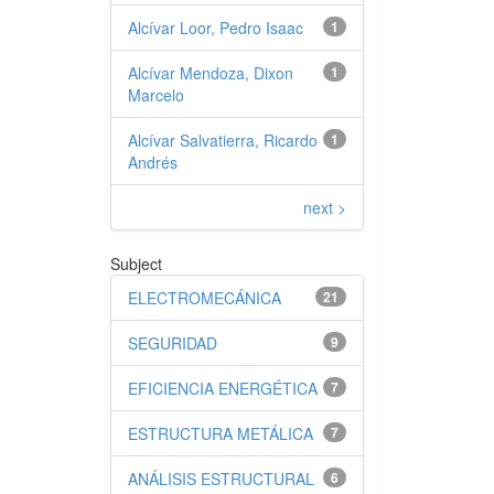
Alcívar Loor, Pedro Isaac
1
Alcívar Mendoza, Dixon
1
Marcelo
Alcívar Salvatierra, Ricardo
1
Andrés
next >
Subject
ELECTROMECÁNICA
21
SEGURIDAD
9
EFICIENCIA ENERGÉTICA
7
ESTRUCTURA METÁLICA
7
ANÁLISIS ESTRUCTURAL
6