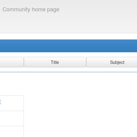
S
Community home page
E