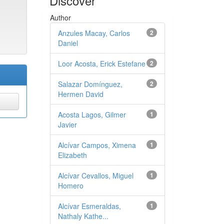
Discover
Author
Anzules Macay, Carlos
2
Daniel
Loor Acosta, Erick Estefane
2
Salazar Domínguez,
2
Hermen David
Acosta Lagos, Gilmer
1
Javier
Alcívar Campos, Ximena
1
Elizabeth
Alcívar Cevallos, Miguel
1
Homero
Alcívar Esmeraldas,
1
Nathaly Kathe...