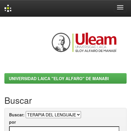
Skip
navigation
UNIVERSIDAD LAICA "ELOY ALFARO" DE MANABI
Buscar
Buscar:
por