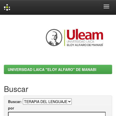
Skip
navigation
UNIVERSIDAD LAICA "ELOY ALFARO" DE MANABI
Buscar
Buscar:
por