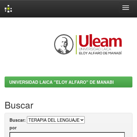
Skip
navigation
UNIVERSIDAD LAICA "ELOY ALFARO" DE MANABI
Buscar
Buscar:
por