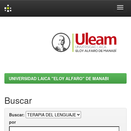
Skip
navigation
UNIVERSIDAD LAICA "ELOY ALFARO" DE MANABI
Buscar
Buscar:
por