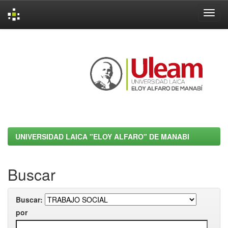
Skip
navigation
UNIVERSIDAD LAICA "ELOY ALFARO" DE MANABI
Buscar
Buscar:
por