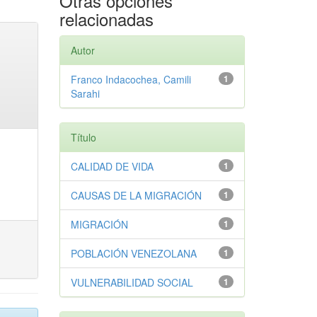
Otras opciones
relacionadas
Autor
Franco Indacochea, Camili
1
Sarahi
Título
CALIDAD DE VIDA
1
CAUSAS DE LA MIGRACIÓN
1
MIGRACIÓN
1
POBLACIÓN VENEZOLANA
1
VULNERABILIDAD SOCIAL
1