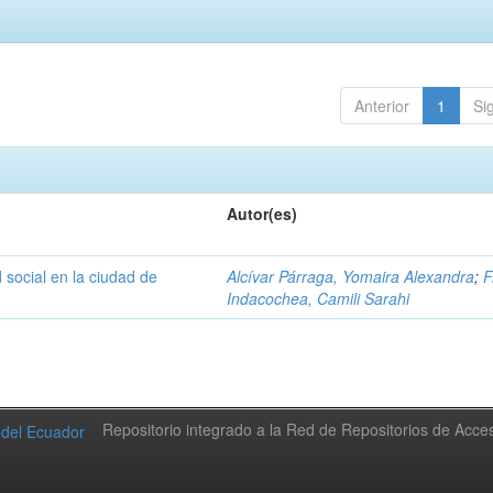
Anterior
1
Si
Autor(es)
 social en la ciudad de
Alcívar Párraga, Yomaira Alexandra
;
F
Indacochea, Camili Sarahi
Repositorio integrado a la Red de Repositorios de Acc