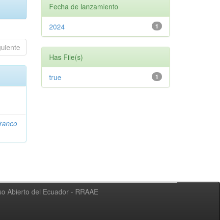
Fecha de lanzamiento
2024
1
guiente
Has File(s)
true
1
ranco
eso Abierto del Ecuador - RRAAE