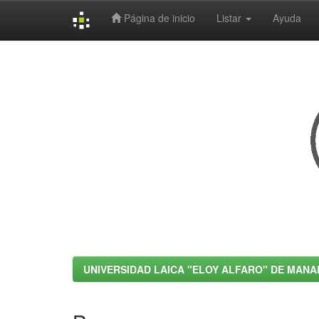
Página de inicio
Listar
Ayuda
Skip
navigation
UNIVERSIDAD LAICA "ELOY ALFARO" DE MANA