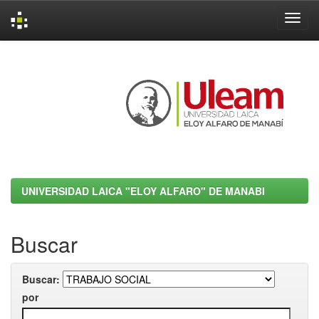
Skip
navigation
UNIVERSIDAD LAICA "ELOY ALFARO" DE MANABI
Buscar
Buscar:
por