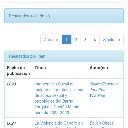
Resultados 1-10 de 35.
Anterior
1
2
3
4
Siguiente
Resultados por ítem:
Fecha de
Título
Autor(es)
publicación
2023
Intervención Social en
Quijije Espinoza,
mujeres migrantes víctimas
Jonathan
de acoso sexual y
Wladimir
psicológica del Barrio
Tarqui del Cantón Manta,
periodo 2022-2023.
2024
La Violencia de Género en
Bailon Checa,