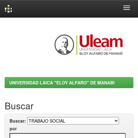
Skip
navigation
UNIVERSIDAD LAICA "ELOY ALFARO" DE MANABI
Buscar
Buscar:
por