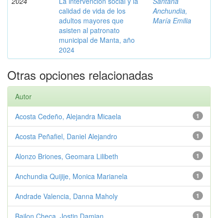
2024
La intervención social y la
Santana
calidad de vida de los
Anchundia,
adultos mayores que
María Emilia
asisten al patronato
municipal de Manta, año
2024
Otras opciones relacionadas
Autor
Acosta Cedeño, Alejandra Micaela
1
Acosta Peñafiel, Daniel Alejandro
1
Alonzo Briones, Geomara Lilibeth
1
Anchundia Quijije, Monica Marianela
1
Andrade Valencia, Danna Maholy
1
Bailon Checa, Jostin Damian
1