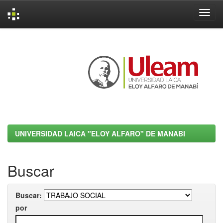
Skip
navigation
UNIVERSIDAD LAICA "ELOY ALFARO" DE MANABI
Buscar
Buscar:
por