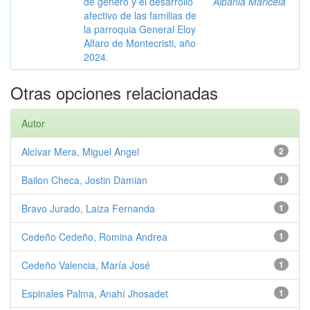
de género y el desarrollo
Albania Maricela
afectivo de las familias de
la parroquia General Eloy
Alfaro de Montecristi, año
2024.
Otras opciones relacionadas
Autor
Alcívar Mera, Miguel Angel
2
Bailon Checa, Jostin Damian
1
Bravo Jurado, Laiza Fernanda
1
Cedeño Cedeño, Romina Andrea
1
Cedeño Valencia, María José
1
Espinales Palma, Anahí Jhosadet
1