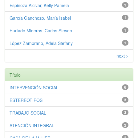
Espinoza Alcivar, Kelly Pamela
1
García Ganchozo, María Isabel
1
Hurtado Mideros, Carlos Steven
1
López Zambrano, Adela Stefany
1
next >
Título
INTERVENCIÓN SOCIAL
6
ESTEREOTIPOS
3
TRABAJO SOCIAL
3
ATENCIÓN INTEGRAL
2
CASA DE LA MUJER
2