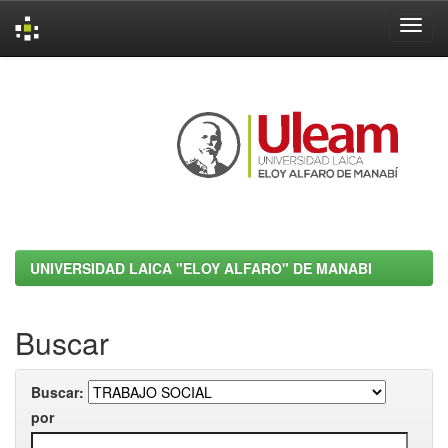
Skip
navigation
UNIVERSIDAD LAICA "ELOY ALFARO" DE MANABI
Buscar
Buscar:
por