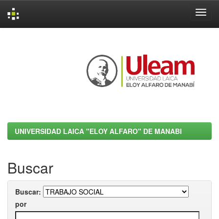
Skip
navigation
UNIVERSIDAD LAICA "ELOY ALFARO" DE MANABI
Buscar
Buscar:
por