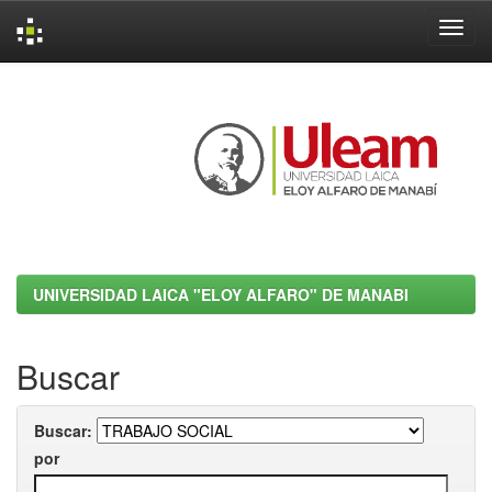
Skip
navigation
UNIVERSIDAD LAICA "ELOY ALFARO" DE MANABI
Buscar
Buscar:
por