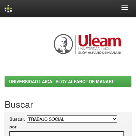
Skip
navigation
UNIVERSIDAD LAICA "ELOY ALFARO" DE MANABI
Buscar
Buscar:
por