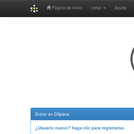
Página de inicio
Listar
Ayuda
Skip
navigation
Entrar en DSpace
¿Usuario nuevo? haga clic para registrarse.