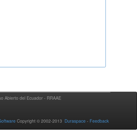
eso Abierto del Ecuador - RRAAE
oftware
Copyright © 2002-2013
Duraspace
-
Feedback