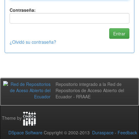
Contraseña:
¿Olvidó su contraseña?
Repositorio integrado a la Red de
Repositorios de Acceso Abierto del
Ecuador - RRAAE
Theme by
DSpace Software
Copyright © 2002-2013
Duraspace
-
Feedback